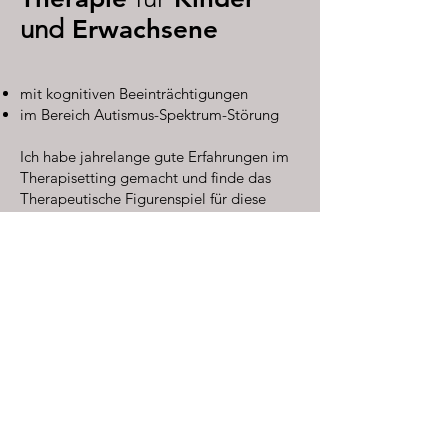
und
Erwachsene
mit kognitiven Beeinträchtigungen
im Bereich Autismus-Spektrum-Störung
Ich habe jahrelange gute Erfahrungen im
Therapisetting gemacht und finde das
Therapeutische Figurenspiel für diese
Zielgruppen sehr geeignet, weil die
Inhalte auch ohne Worte, auf der
Symbolebene, zu verstehen sind.
Lösungen können so spielerisch gefunden
werden.
Adresse
Therapeutisches Figurenspiel Filum
Poststrasse 2